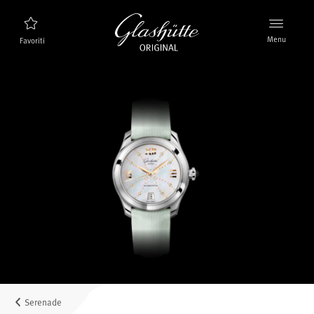
Menu
Favoriti
Ricerca orologi
Nuovi prodotti
Collezione
Scoprire la collezione
Il marchio Glashütte Original
Per saperne di più sulla Manifattura
Concessionari
Boutique e Concessionari
Serenade
MyAccount