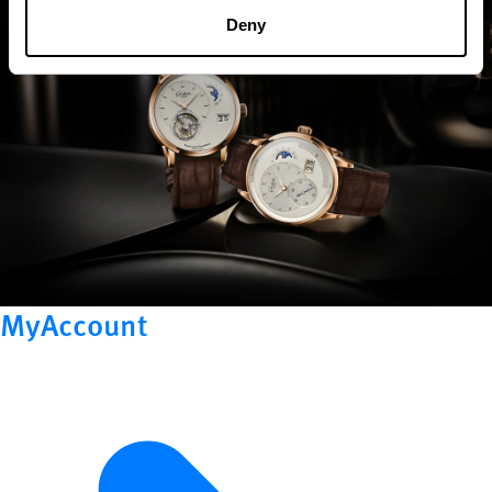
Deny
MyAccount