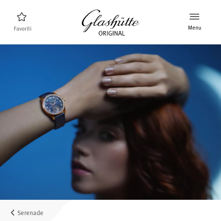
Menu
Favoriti
Ricerca orologi
Nuovi prodotti
Collezione
Scoprire la collezione
Il marchio Glashütte Original
Per saperne di più sulla Manifattura
Concessionari
Boutique e Concessionari
Serenade
MyAccount