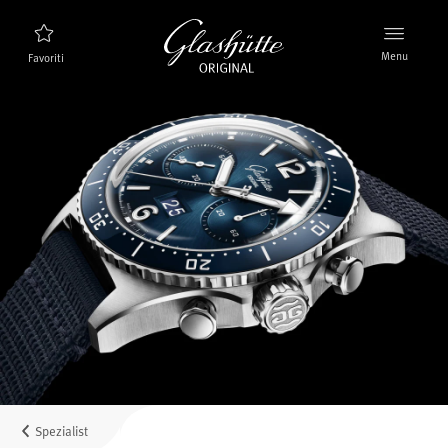
Menu
Favoriti
Ricerca orologi
Nuovi prodotti
Collezione
Scoprire la collezione
Il marchio Glashütte Original
Per saperne di più sulla Manifattura
Concessionari
Boutique e Concessionari
Spezialist
MyAccount