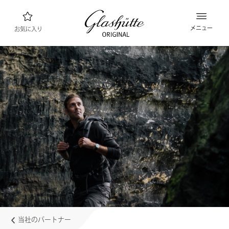
メニュー
お気に入り
ウォッチファインダー
新製品
コレクション
コレクションを見る
ブランド “グラスヒュッテ・オリジナル”につ
いて
マニュファクチュールについて詳しくはこちら
小売業者
ブティックとショップ
当社のパートナー