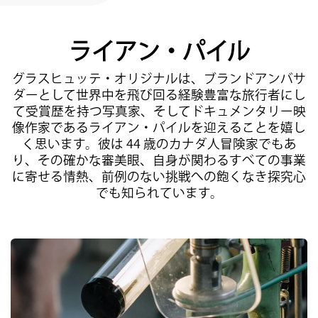
サービス
保証, リビジョン, 修復
ライアン・パイル
連絡先
お問い合わせはこちら
グラスヒュッテ・オリジナルは、ブランドアンバサ
ダーとして世界中を飛び回る経験豊富な旅行者にし
マイアカウント
て受賞歴を持つ写真家、そしてドキュメンタリー映
グラスヒュッテ・オリジナルを登録する
像作家であるライアン・パイルを迎えることを嬉し
く思います。彼は 44 歳のカナダ人冒険家でもあ
り、その確かな審美眼、自身が関わるすべての事業
に寄せる情熱、前例のない挑戦への飽くなき探究心
でも知られています。
日本語
English
Deutsch
Français
メニュー閉じる