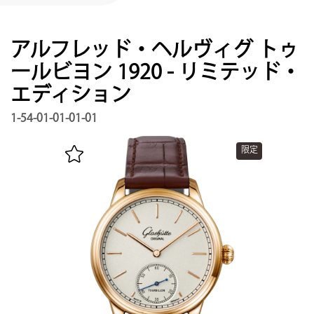
サービス
保証, リビジョン, 修復
アルフレッド・ヘルヴィグ トゥ
連絡先
ールビヨン 1920 - リミテッド・
お問い合わせはこちら
エディション
マイアカウント
1-54-01-01-01-01
グラスヒュッテ・オリジナルを登録する
限定
日本語
English
Deutsch
Français
メニュー閉じる