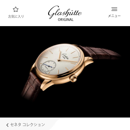
メニュー
お気に入り
ウォッチファインダー
新製品
コレクション
コレクションを見る
ブランド “グラスヒュッテ・オリジナル”につ
いて
マニュファクチュールについて詳しくはこちら
小売業者
ブティックとショップ
セネタ コレクション