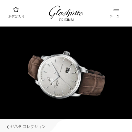
メニュー
お気に入り
ウォッチファインダー
新製品
コレクション
コレクションを見る
ブランド “グラスヒュッテ・オリジナル”につ
いて
マニュファクチュールについて詳しくはこちら
小売業者
ブティックとショップ
セネタ コレクション