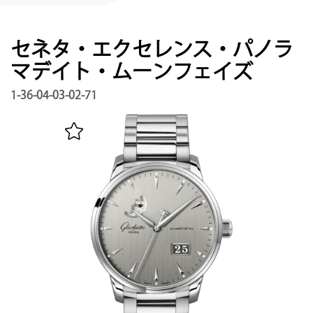
サービス
保証, リビジョン, 修復
セネタ・エクセレンス・パノラ
連絡先
マデイト・ムーンフェイズ
お問い合わせはこちら
1-36-04-03-02-71
マイアカウント
グラスヒュッテ・オリジナルを登録する
日本語
English
Deutsch
Français
メニュー閉じる