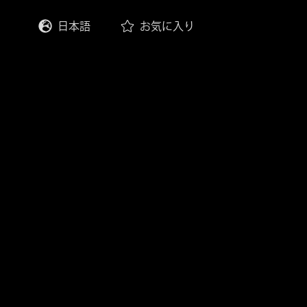
日本語
お気に入り
English
Deutsch
Français
Italiano
Español
한국어
中文 (繁體)
中文 (简体)