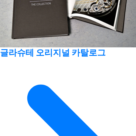
글라슈테 오리지널 카탈로그