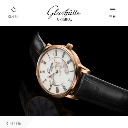
메뉴
즐겨찾기
나에게 맞는 시계 찾기
새로운 컬렉션
컬렉션
컬렉션 살펴보기
글라슈테 오리지널 브랜드
매뉴팩처, 히스토리, 그리고 파트너들
리테일러
부티크와 공식 리테일러
세나토
내계정