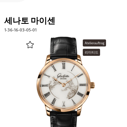
글라슈테 오리지널 등록하기
세나토 마이센
서비스
워런티, 시계 개선과 복구
1-36-16-03-05-01
연락처
Atelierauftrag
연락하기
리미티드
한국어
English
Deutsch
Français
메뉴 닫기