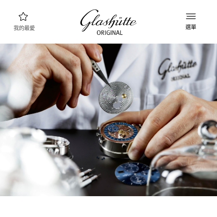
選單
我的最愛
腕錶查詢
新品資訊
產品系列
探索產品系列
格拉蘇蒂原創品牌
製錶廠，歷史與合作夥伴
經銷商
精品專賣店以及授權經銷商
MyAccount