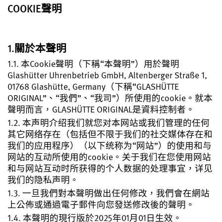
COOKIE聲明
註冊您的格拉蘇蒂原創腕錶
服務
保固、維修以及修復工作室
1.關於本聲明
1.1. 本Cookie聲明（下稱“本聲明”）用於聲明
聯絡方式
Glashütter Uhrenbetrieb GmbH, Altenberger Straße 1,
與我們取得聯繫
01768 Glashütte, Germany（下稱“GLASHÜTTE
ORIGINAL”、“我們”、“我司”）所使用的cookie。就本
聲明而言，GLASHÜTTE ORIGINAL是資料控制者。
1.2. 本声明介绍我们就您对本网站或我们管理的任何
其它网络存在（包括但不限于我们的社交媒体存在和
中文 (繁體)
English
Deutsch
Français
我们的应用程序）（以下统称为“网站”）的使用和与
网站的互动所使用的cookie。关于我们在您使用网站
和与网站互动时所获得的个人数据的处理事宜，详见
關閉選單
我们的隐私声明。
1.3. 一旦我們對本聲明做出任何修改，我們會在網站
上公佈或通過電子郵件向您發送修改後的聲明。
1.4. 本聲明的現行版於2025年01月01日生效。