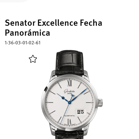
Registre su Glashütte Original
Senator Excellence Fecha
Servicio
Garantía, Revisión y Restauración
Panorámica
1-36-03-01-02-61
Contacto
Contacto con nosotros
Español
English
Deutsch
Français
Cerrar menú