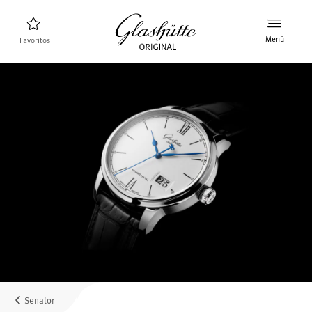
Menú
Favoritos
Buscador de relojes
Nuevos relojes
Colección
Descubra la colección
La marca Glashütte Original
Más información sobre la Manufactura
Concesionarios
Boutiques y concesionarios
Senator
MyAccount