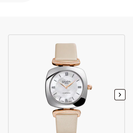
Registre su Glashütte Original
Servicio
Garantía, Revisión y Restauración
Contacto
Contacto con nosotros
Español
English
Deutsch
Français
Cerrar menú