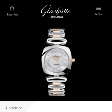
Menú
Favoritos
Buscador de relojes
Nuevos relojes
Colección
Descubra la colección
La marca Glashütte Original
Más información sobre la Manufactura
Concesionarios
Boutiques y concesionarios
Serenade
MyAccount