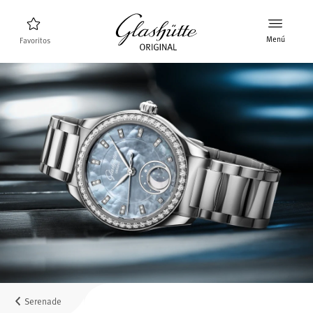
Menú
Favoritos
Buscador de relojes
Nuevos relojes
Colección
Descubra la colección
La marca Glashütte Original
Más información sobre la Manufactura
Concesionarios
Boutiques y concesionarios
Serenade
MyAccount