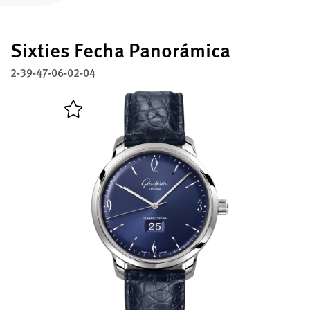
Registre su Glashütte Original
Sixties Fecha Panorámica
Servicio
Garantía, Revisión y Restauración
2-39-47-06-02-04
Contacto
Contacto con nosotros
Español
English
Deutsch
Français
Cerrar menú