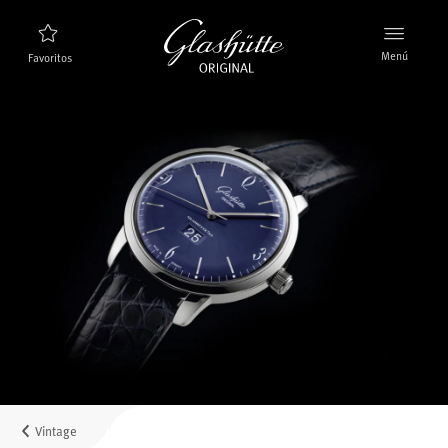
Menú
Favoritos
Buscador de relojes
Nuevos relojes
Colección
Descubra la colección
La marca Glashütte Original
Más información sobre la Manufactura
Concesionarios
Boutiques y concesionarios
Vintage
MyAccount