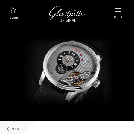
Menu
Favoris
Trouveur de montres
Nouveaux produits
Collection
Découvrez la collection
La marque Glashütte Original
En savoir plus sur la manufacture
Distributeurs agrées
Boutiques et Distributeurs
Pano
MyAccount