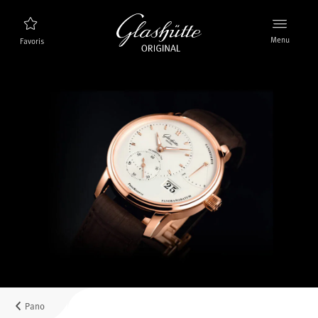
Menu
Favoris
Trouveur de montres
Nouveaux produits
Collection
Découvrez la collection
La marque Glashütte Original
En savoir plus sur la manufacture
Distributeurs agrées
Boutiques et Distributeurs
Pano
MyAccount