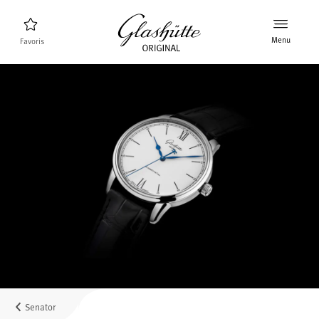
Menu
Favoris
Trouveur de montres
Nouveaux produits
Collection
Découvrez la collection
La marque Glashütte Original
En savoir plus sur la manufacture
Distributeurs agrées
Boutiques et Distributeurs
Senator
MyAccount