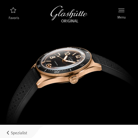
Menu
Favoris
Trouveur de montres
Nouveaux produits
Collection
Découvrez la collection
La marque Glashütte Original
En savoir plus sur la manufacture
Distributeurs agrées
Boutiques et Distributeurs
Spezialist
MyAccount