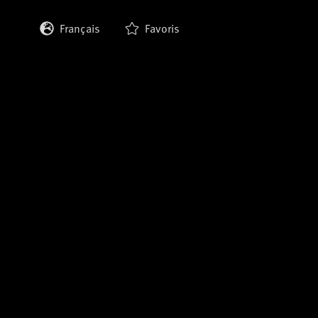
Français
Favoris
English
Deutsch
Italiano
Español
日本語
한국어
中文 (繁體)
中文 (简体)