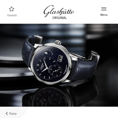
Menu
Favoriti
Ricerca orologi
Nuovi prodotti
Collezione
Scoprire la collezione
Il marchio Glashütte Original
Per saperne di più sulla Manifattura
Concessionari
Boutique e Concessionari
Pano
MyAccount