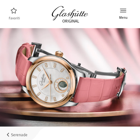
Menu
Favoriti
Ricerca orologi
Nuovi prodotti
Collezione
Scoprire la collezione
Il marchio Glashütte Original
Per saperne di più sulla Manifattura
Concessionari
Boutique e Concessionari
Serenade
MyAccount