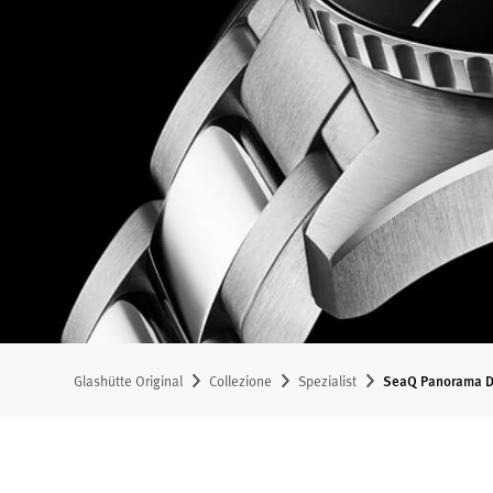
Glashütte Original
Collezione
Spezialist
SeaQ Panorama Da