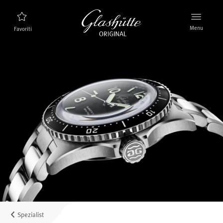
Menu
Favoriti
Ricerca orologi
Nuovi prodotti
Collezione
Scoprire la collezione
Il marchio Glashütte Original
Per saperne di più sulla Manifattura
Concessionari
Boutique e Concessionari
Spezialist
MyAccount