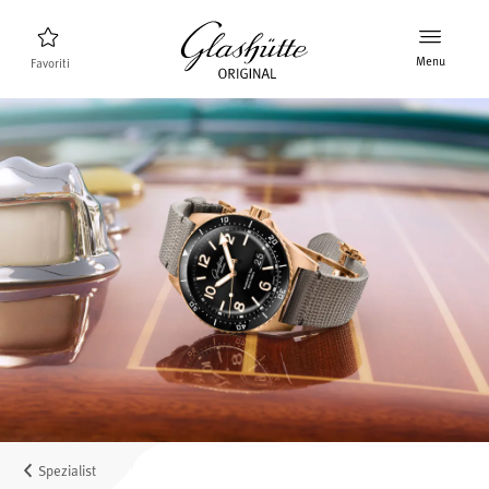
Menu
Favoriti
Ricerca orologi
Nuovi prodotti
Collezione
Scoprire la collezione
Il marchio Glashütte Original
Per saperne di più sulla Manifattura
Concessionari
Boutique e Concessionari
Spezialist
MyAccount