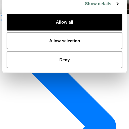
Show details
ニュースレター登録
Allow all
Allow selection
Deny