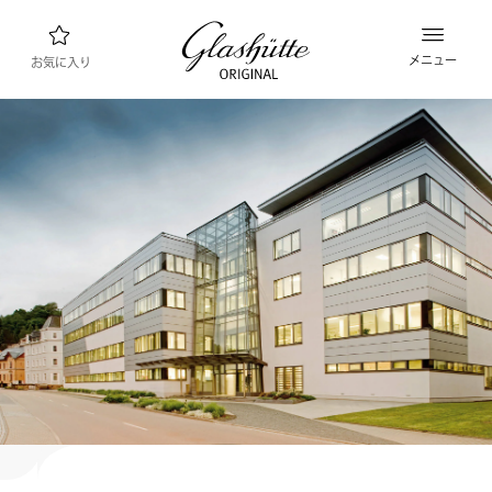
メニュー
お気に入り
ウォッチファインダー
新製品
コレクション
コレクションを見る
ブランド “グラスヒュッテ・オリジナル”につ
いて
マニュファクチュールについて詳しくはこちら
小売業者
ブティックとショップ