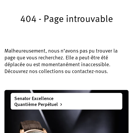
Enregistrez votre Glashütte Original
404 - Page introuvable
Service
Garantie, Révisions et Restauration
Contact
Prenez contact avec nous
Malheureusement, nous n’avons pas pu trouver la
page que vous recherchez. Elle a peut-être été
déplacée ou est momentanément inaccessible.
Découvrez nos collections ou contactez-nous.
Français
English
Deutsch
Italiano
Senator Excellence
Fermer le menu
Quantième Perpétuel