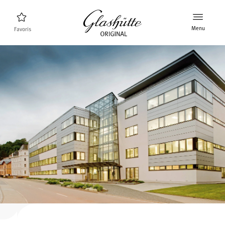
Menu
Favoris
Trouveur de montres
Nouveaux produits
Collection
Découvrez la collection
La marque Glashütte Original
En savoir plus sur la manufacture
Distributeurs agrées
Boutiques et Distributeurs
MyAccount