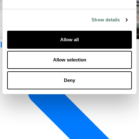
Show details
Allow all
Inscrivez-vous à la Newsletter
Allow selection
Deny