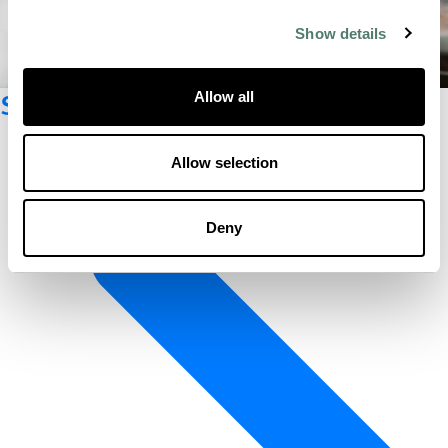
Show details
Suscríbete al boletín
Allow all
Allow selection
Deny