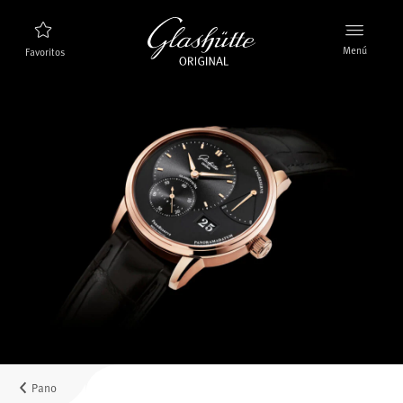
Menú
Favoritos
Buscador de relojes
Nuevos relojes
Colección
Descubra la colección
La marca Glashütte Original
Más información sobre la Manufactura
Concesionarios
Boutiques y concesionarios
Pano
MyAccount