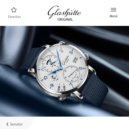
Menú
Favoritos
Buscador de relojes
Nuevos relojes
Colección
Descubra la colección
La marca Glashütte Original
Más información sobre la Manufactura
Concesionarios
Boutiques y concesionarios
Senator
MyAccount