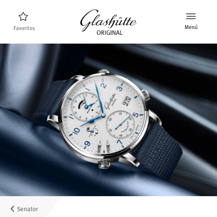
Menú
Favoritos
Buscador de relojes
Nuevos relojes
Colección
Descubra la colección
La marca Glashütte Original
Más información sobre la Manufactura
Concesionarios
Boutiques y concesionarios
Senator
MyAccount