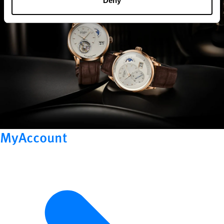
Deny
MyAccount