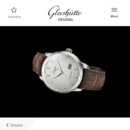
Menú
Favoritos
Buscador de relojes
Nuevos relojes
Colección
Descubra la colección
La marca Glashütte Original
Más información sobre la Manufactura
Concesionarios
Boutiques y concesionarios
Senator
MyAccount