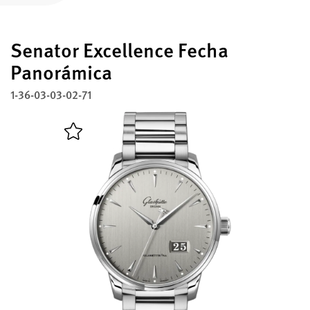
Registre su Glashütte Original
Senator Excellence Fecha
Servicio
Garantía, Revisión y Restauración
Panorámica
1-36-03-03-02-71
Contacto
Contacto con nosotros
Español
English
Deutsch
Français
Cerrar menú