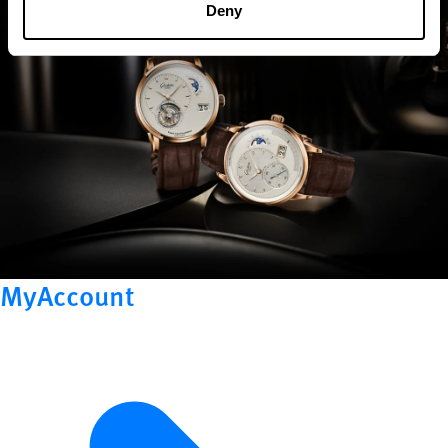
Deny
MyAccount