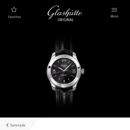
Menú
Favoritos
Buscador de relojes
Nuevos relojes
Colección
Descubra la colección
La marca Glashütte Original
Más información sobre la Manufactura
Concesionarios
Boutiques y concesionarios
Serenade
MyAccount