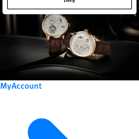
Deny
MyAccount