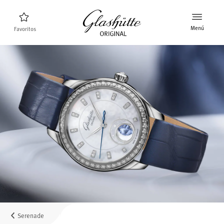
Menú
Favoritos
Buscador de relojes
Nuevos relojes
Colección
Descubra la colección
La marca Glashütte Original
Más información sobre la Manufactura
Concesionarios
Boutiques y concesionarios
Serenade
MyAccount