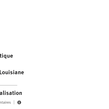
tique
 Louisiane
alisation
ntaires