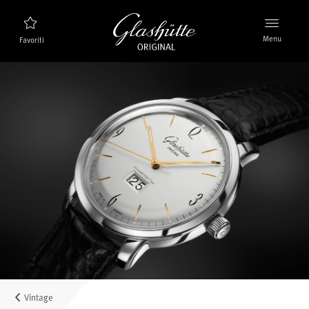
Menu
Favoriti
Ricerca orologi
Nuovi prodotti
Collezione
Scoprire la collezione
Il marchio Glashütte Original
Per saperne di più sulla Manifattura
Concessionari
Boutique e Concessionari
Vintage
MyAccount