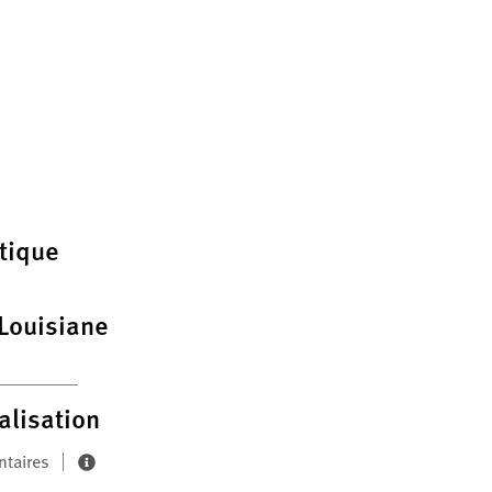
tique
 Louisiane
alisation
ntaires