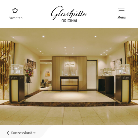
Menü
Favoriten
Uhrenfinder
Neuheiten
Stellenangebote
Kollektion
Entdecken Sie die Kollektion
Die Marke Glashütte Original
Manufaktur, Geschichte und Partner
Karriere
Glashütte Original als Arbeitgeber
Konzessionäre
Verkaufspunkte