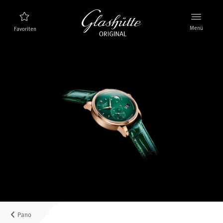
Menü
Favoriten
Uhrenfinder
Neuheiten
Stellenangebote
Kollektion
Entdecken Sie die Kollektion
Die Marke Glashütte Original
Manufaktur, Geschichte und Partner
Karriere
Glashütte Original als Arbeitgeber
Pano
Verkaufspunkte