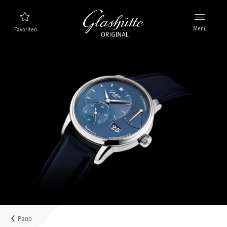
Menü
Favoriten
Uhrenfinder
Neuheiten
Stellenangebote
Kollektion
Entdecken Sie die Kollektion
Die Marke Glashütte Original
Manufaktur, Geschichte und Partner
Karriere
Glashütte Original als Arbeitgeber
Pano
Verkaufspunkte