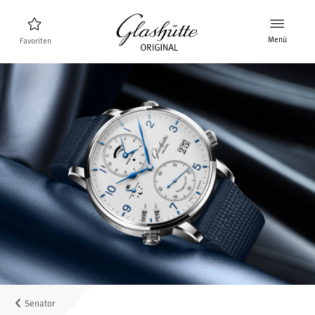
Menü
Favoriten
Uhrenfinder
Neuheiten
Stellenangebote
Kollektion
Entdecken Sie die Kollektion
Die Marke Glashütte Original
Manufaktur, Geschichte und Partner
Karriere
Glashütte Original als Arbeitgeber
Senator
Verkaufspunkte