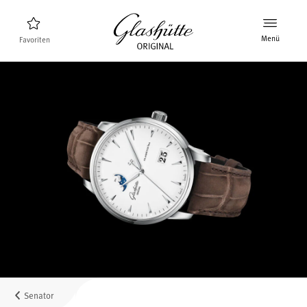
Menü
Favoriten
Uhrenfinder
Neuheiten
Stellenangebote
Kollektion
Entdecken Sie die Kollektion
Die Marke Glashütte Original
Manufaktur, Geschichte und Partner
Karriere
Glashütte Original als Arbeitgeber
Senator
Verkaufspunkte