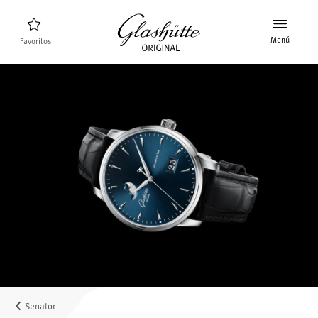
Menú
Favoritos
Buscador de relojes
Nuevos relojes
Colección
Descubra la colección
La marca Glashütte Original
Más información sobre la Manufactura
Concesionarios
Boutiques y concesionarios
Senator
MyAccount