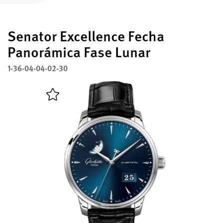
Registre su Glashütte Original
Senator Excellence Fecha
Servicio
Garantía, Revisión y Restauración
Panorámica Fase Lunar
1-36-04-04-02-30
Contacto
Contacto con nosotros
Español
English
Deutsch
Français
Cerrar menú