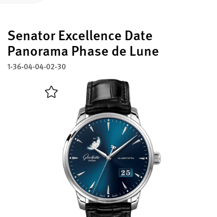
Enregistrez votre Glashütte Original
Senator Excellence Date
Service
Garantie, Révisions et Restauration
Panorama Phase de Lune
1-36-04-04-02-30
Contact
Prenez contact avec nous
Français
English
Deutsch
Italiano
Fermer le menu