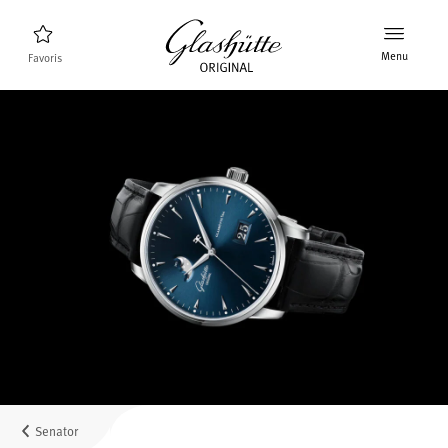
Menu
Favoris
Trouveur de montres
Nouveaux produits
Collection
Découvrez la collection
La marque Glashütte Original
En savoir plus sur la manufacture
Distributeurs agrées
Boutiques et Distributeurs
Senator
MyAccount