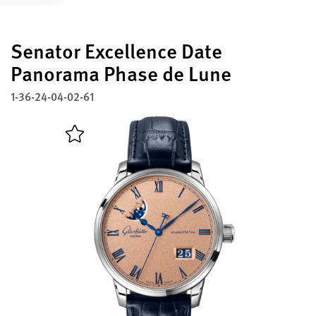
Enregistrez votre Glashütte Original
Senator Excellence Date
Service
Garantie, Révisions et Restauration
Panorama Phase de Lune
1-36-24-04-02-61
Contact
Prenez contact avec nous
Français
English
Deutsch
Italiano
Fermer le menu