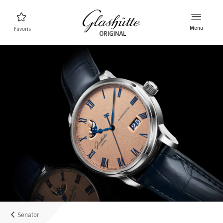
Menu
Favoris
Trouveur de montres
Nouveaux produits
Collection
Découvrez la collection
La marque Glashütte Original
En savoir plus sur la manufacture
Distributeurs agrées
Boutiques et Distributeurs
Senator
MyAccount