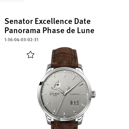
Enregistrez votre Glashütte Original
Senator Excellence Date
Service
Garantie, Révisions et Restauration
Panorama Phase de Lune
1-36-04-03-02-31
Contact
Prenez contact avec nous
Français
English
Deutsch
Italiano
Fermer le menu