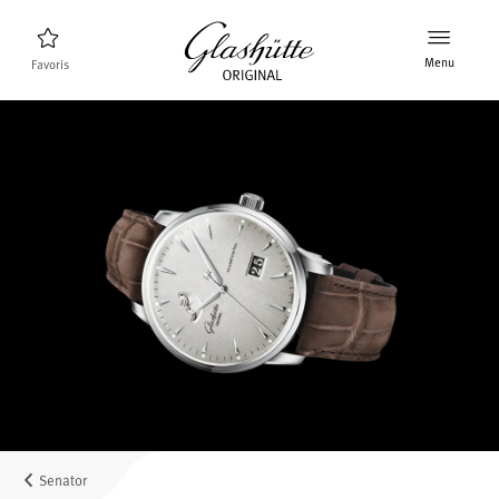
Menu
Favoris
Trouveur de montres
Nouveaux produits
Collection
Découvrez la collection
La marque Glashütte Original
En savoir plus sur la manufacture
Distributeurs agrées
Boutiques et Distributeurs
Senator
MyAccount