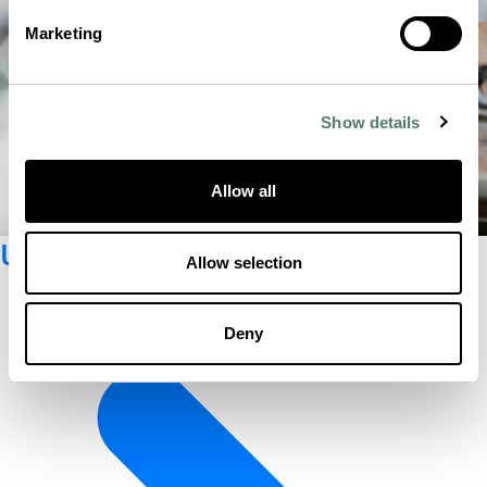
Marketing
Show details
Allow all
Unseren Newsletter abonnieren
Allow selection
Deny