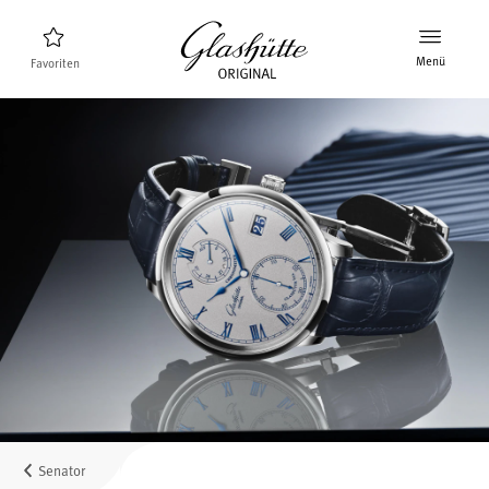
Menü
Favoriten
Uhrenfinder
Neuheiten
Stellenangebote
Kollektion
Entdecken Sie die Kollektion
Die Marke Glashütte Original
Manufaktur, Geschichte und Partner
Karriere
Glashütte Original als Arbeitgeber
Senator
Verkaufspunkte