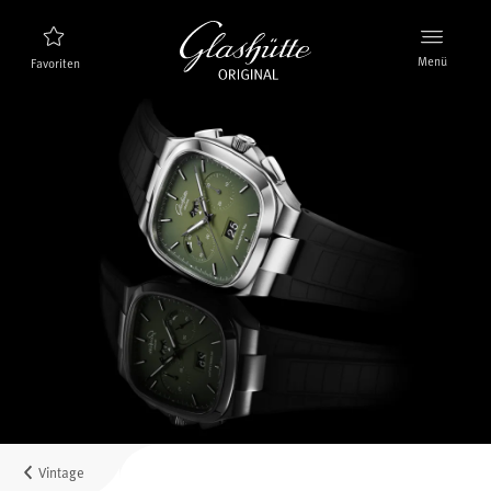
Menü
Favoriten
Uhrenfinder
Neuheiten
Stellenangebote
Kollektion
Entdecken Sie die Kollektion
Die Marke Glashütte Original
Manufaktur, Geschichte und Partner
Karriere
Glashütte Original als Arbeitgeber
Vintage
Verkaufspunkte