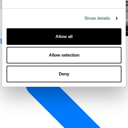
Show details
Allow all
Inscrivez-vous à la Newsletter
Allow selection
Deny