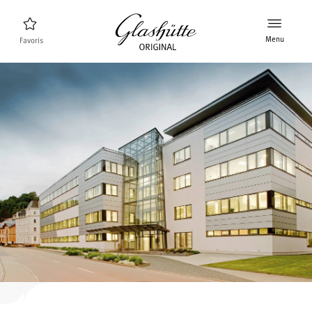
Menu
Favoris
Trouveur de montres
Nouveaux produits
Collection
Découvrez la collection
La marque Glashütte Original
En savoir plus sur la manufacture
Distributeurs agrées
Boutiques et Distributeurs
MyAccount