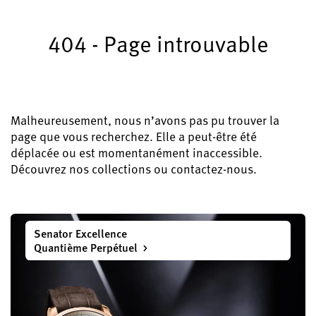
Enregistrez votre Glashütte Original
404 - Page introuvable
Service
Garantie, Révisions et Restauration
Contact
Prenez contact avec nous
Malheureusement, nous n’avons pas pu trouver la
page que vous recherchez. Elle a peut-être été
déplacée ou est momentanément inaccessible.
Découvrez nos collections ou contactez-nous.
Français
English
Deutsch
Italiano
Senator Excellence
Fermer le menu
Quantième Perpétuel