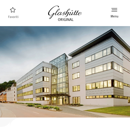
Menu
Favoriti
Ricerca orologi
Nuovi prodotti
Collezione
Scoprire la collezione
Il marchio Glashütte Original
Per saperne di più sulla Manifattura
Concessionari
Boutique e Concessionari
MyAccount