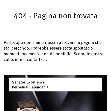
Registra il tuo Glashütte Original
404 - Pagina non trovata
Assistenza
Garanzia, Revisione e Restauro
Contatti
Mettetevi in contatto con noi
Purtroppo non siamo riusciti a trovare la pagina che
stai cercando. Potrebbe essere stata spostata o
momentaneamente non disponibile. Scopri le nostre
collezioni o contattaci.
Italiano
English
Deutsch
Français
Senator Excellence
Chiudi il menu
Perpetual Calendar